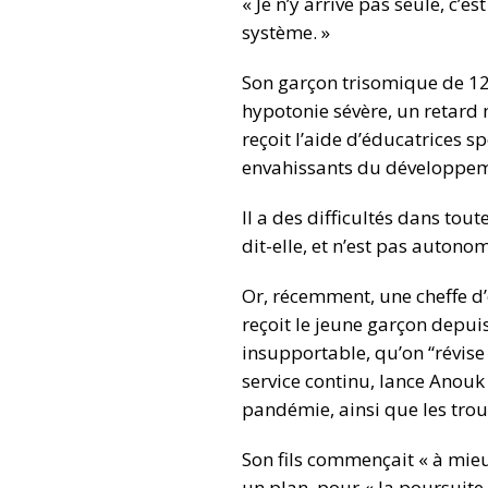
« Je n’y arrive pas seule, c’
système. »
Son garçon trisomique de 12
hypotonie sévère, un retard
reçoit l’aide d’éducatrices s
envahissants du développem
Il a des difficultés dans tou
dit-elle, et n’est pas autonom
Or, récemment, une cheffe d’
reçoit le jeune garçon depui
insupportable, qu’on “révise 
service continu, lance Anouk
pandémie, ainsi que les trous
Son fils commençait « à mieux
un plan pour « la poursuite 