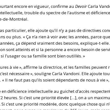
ourtant encore en vigueur, confirme au
Devoir
Carla Vando
ellectuelle, trouble du spectre de l’autisme et déficience
le-de-Montréal.
 particulier, elle ajoute qu’il n’y a pas de directives co
ns ou plus. « Ça n’a rien à voir avec les années, parce qu
nnées, ça dépend vraiment des besoins, explique-t-elle. 
ion sont atteints et si la personne a encore besoin de ser
i l’usager ou sa famille sont bien outillés. »
tures à vie », affirme la directrice, et les familles peuve
’est nécessaire », souligne Carla Vandoni. Elle ajoute tout
« Il ne faut pas qu’ils soient dépendants de nous à vie », 
e en déficience intellectuelle au guichet d’accès respecten
72 heures. Si c’est une priorité élevée […], on a un maxi
e. Si c’est une priorité modérée, donc quelque chose qui n