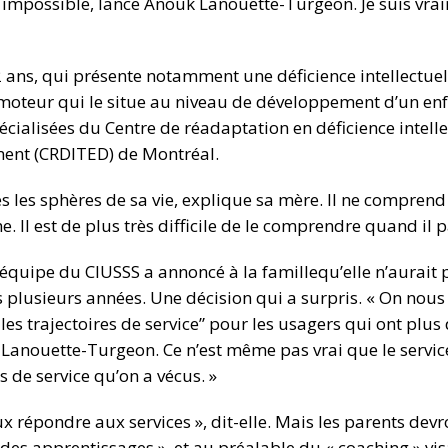
est impossible, lance Anouk Lanouette-Turgeon. Je suis vr
 ans, qui présente notamment une déficience intellectue
 moteur qui le situe au niveau de développement d’un en
pécialisées du Centre de réadaptation en déficience intelle
ent (CRDITED) de Montréal.
tes les sphères de sa vie, explique sa mère. Il ne compren
e. Il est de plus très difficile de le comprendre quand il p
équipe du CIUSSS a annoncé à la famillequ’elle n’aurait 
s plusieurs années. Une décision qui a surpris. « On nous
les trajectoires de service” pour les usagers qui ont plus
 Lanouette-Turgeon. Ce n’est même pas vrai que le service
 de service qu’on a vécus. »
 répondre aux services », dit-elle. Mais les parents devr
des apprentissages », et au préalable du « coaching » vis