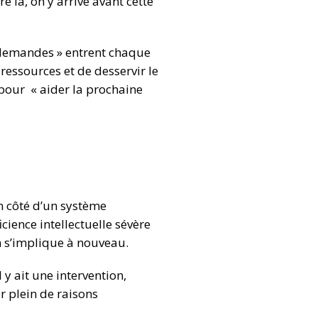
 là, on y arrive avant cette
 demandes » entrent chaque
 ressources et de desservir le
 pour « aider la prochaine
on côté d’un système
cience intellectuelle sévère
n s’implique à nouveau.
 y ait une intervention,
r plein de raisons