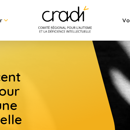
r
Vo
cent
pour
une
elle